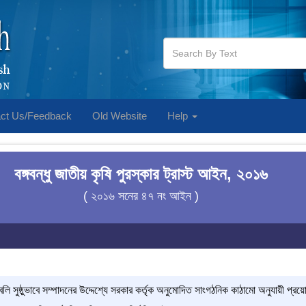
ct Us/Feedback
Old Website
Help
বঙ্গবন্ধু জাতীয় কৃষি পুরস্কার ট্রাস্ট আইন, ২০১৬
( ২০১৬ সনের ৪৭ নং আইন )
যাবলি সুষ্ঠুভাবে সম্পাদনের উদ্দেশ্যে সরকার কর্তৃক অনুমোদিত সাংগঠনিক কাঠামো অনুযায়ী প