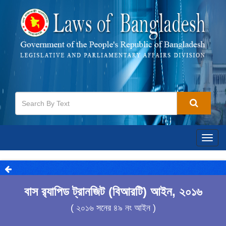
Togg
navig
বাস র‍্যাপিড ট্রানজিট (বিআরটি) আইন, ২০১৬
( ২০১৬ সনের ৪৯ নং আইন )