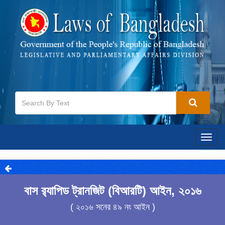
Togg
navig
বাস র‍্যাপিড ট্রানজিট (বিআরটি) আইন, ২০১৬
( ২০১৬ সনের ৪৯ নং আইন )