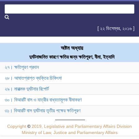
[ ২২ ডিসেম্বর, ২০১৬ ]
অষ্টম অধ্যায়
দুর্ঘটনাজনিত কারণে ক্ষতির জন্য ক্ষতিপূরণ, বীমা, ইত্যাদি
২৭। ক্ষতিপূরণ প্রদান
২৮। আঘাতপ্রাপ্ত ব্যক্তির চিকিৎসা
২৯। মারাত্মক দুর্ঘটনার রিপোর্ট
৩০। বিআরটি বাস ও যাত্রীর বাধ্যতামূলক বীমাকরণ
৩১। বিআরটি বাস দুর্ঘটনায় তৃতীয় পক্ষের ক্ষতিপূরণ
Copyright
©
2019, Legislative and Parliamentary Affairs Division
Ministry of Law, Justice and Parliamentary Affairs