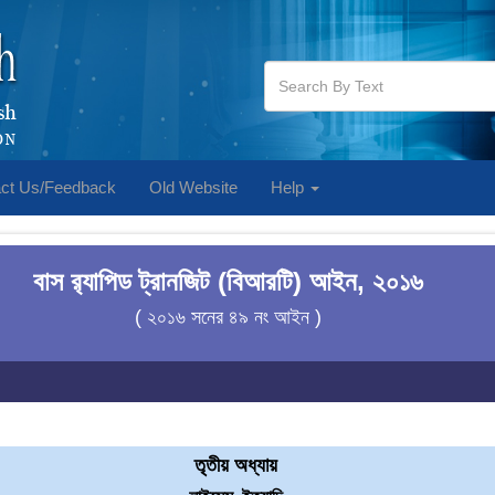
ct Us/Feedback
Old Website
Help
বাস র‍্যাপিড ট্রানজিট (বিআরটি) আইন, ২০১৬
( ২০১৬ সনের ৪৯ নং আইন )
তৃতীয় অধ্যায়