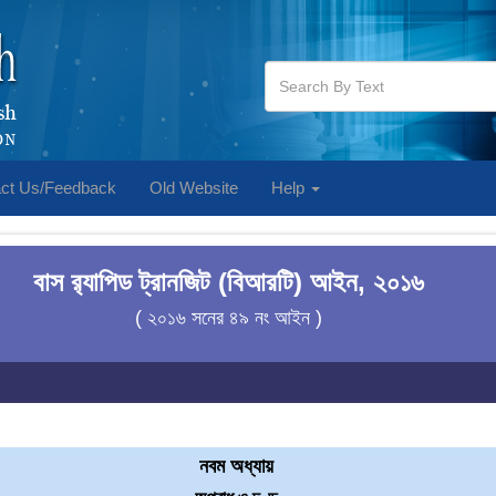
ct Us/Feedback
Old Website
Help
বাস র‍্যাপিড ট্রানজিট (বিআরটি) আইন, ২০১৬
( ২০১৬ সনের ৪৯ নং আইন )
নবম অধ্যায়