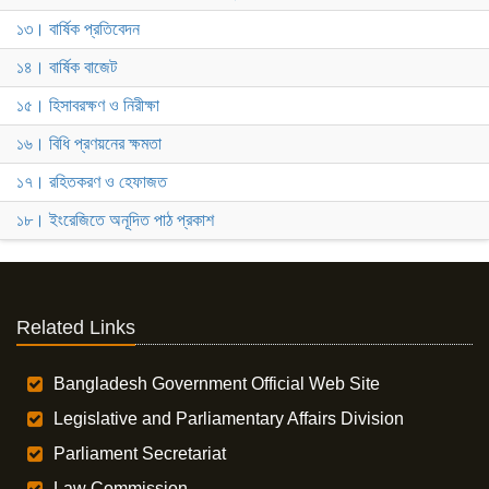
১৩। বার্ষিক প্রতিবেদন
১৪। বার্ষিক বাজেট
১৫। হিসাবরক্ষণ ও নিরীক্ষা
১৬। বিধি প্রণয়নের ক্ষমতা
১৭। রহিতকরণ ও হেফাজত
১৮। ইংরেজিতে অনূদিত পাঠ প্রকাশ
Related Links
Bangladesh Government Official Web Site
Legislative and Parliamentary Affairs Division
Parliament Secretariat
Law Commission