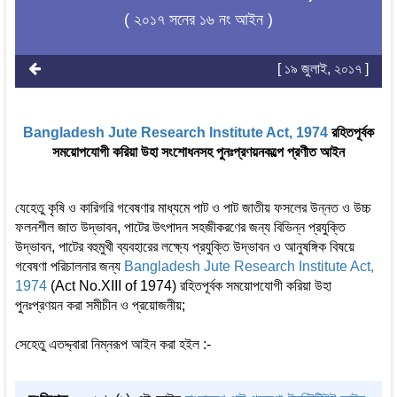
( ২০১৭ সনের ১৬ নং আইন )
[ ১৯ জুলাই, ২০১৭ ]
Bangladesh Jute Research Institute Act, 1974
রহিতপূর্বক
সময়োপযোগী করিয়া উহা সংশোধনসহ পুনঃপ্রণয়নকল্পে প্রণীত আইন
যেহেতু কৃষি ও কারিগরি গবেষণার মাধ্যমে পাট ও পাট জাতীয় ফসলের উন্নত ও উচ্চ
ফলনশীল জাত উদ্ভাবন, পাটের উৎপাদন সহজীকরণের জন্য বিভিন্ন প্রযুক্তি
উদ্ভাবন, পাটের বহুমুখী ব্যবহারের লক্ষ্যে প্রযুক্তি উদ্ভাবন ও আনুষঙ্গিক বিষয়ে
গবেষণা পরিচালনার জন্য
Bangladesh Jute Research Institute Act,
1974
(Act No.XIII of 1974) রহিতপূর্বক সময়োপযোগী করিয়া উহা
পুনঃপ্রণয়ন করা সমীচীন ও প্রয়োজনীয়;
সেহেতু এতদ্দ্বারা নিম্নরূপ আইন করা হইল :-