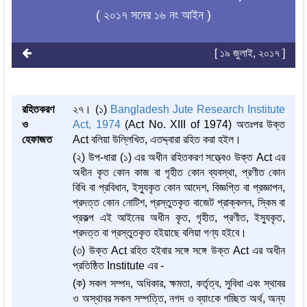
( ২০১৭ সনের ১৬ নং আইন )
[ ১৯ জুলাই, ২০১৭ ]
রহিতকরণ
২৭। (১)
Bangladesh Jute Research Institute
ও
Act, 1974
(Act No. XIII of 1974) অতঃপর উক্ত
হেফাজত
Act বলিয়া উল্লিখিত, এতদ্দ্বারা রহিত করা হইল।
(২) উপ-ধারা (১) এর অধীন রহিতকরণ সত্ত্বেও উক্ত Act এর
অধীন কৃত কোন কাজ বা গৃহীত কোন ব্যবস্থা, প্রণীত কোন
বিধি বা প্রবিধান, ইস্যুকৃত কোন আদেশ, বিজ্ঞপ্তি বা প্রজ্ঞাপন,
প্রদত্ত কোন নোটিশ, প্রস্তুতকৃত বাজেট প্রাক্কলন, স্কিম বা
প্রকল্প এই আইনের অধীন কৃত, গৃহীত, প্রণীত, ইস্যুকৃত,
প্রদত্ত বা প্রস্তুতকৃত হইয়াছে বলিয়া গণ্য হইবে।
(৩) উক্ত Act রহিত হইবার সঙ্গে সঙ্গে উক্ত Act এর অধীন
প্রতিষ্ঠিত Institute এর -
(ক) সকল সম্পদ, অধিকার, ক্ষমতা, কর্তৃত্ব, সুবিধা এবং স্থাবর
ও অস্থাবর সকল সম্পত্তি, নগদ ও ব্যাংকে গচ্ছিত অর্থ, অন্য