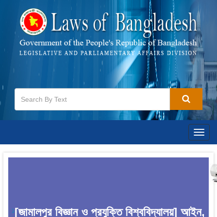
Togg
navig
[জামালপুর বিজ্ঞান ও প্রযুক্তি বিশ্ববিদ্যালয়] আইন,
1