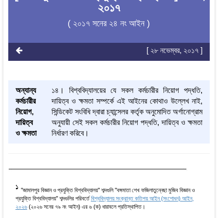
২০১৭
( ২০১৭ সনের ২৪ নং আইন )
[ ২৮ নভেম্বর, ২০১৭ ]
অন্যান্য
১৪। বিশ্ববিদ্যালয়ের যে সকল কর্মচারীর নিয়োগ পদ্ধতি,
কর্মচারীর
দায়িত্ব ও ক্ষমতা সম্পর্কে এই আইনের কোথাও উল্লেখ নাই,
নিয়োগ,
সিন্ডিকেট সংবিধি দ্বারা চ্যান্সেলর কর্তৃক অনুমোদিত অর্গানোগ্রাম
দায়িত্ব
অনুযায়ী সেই সকল কর্মচারীর নিয়োগ পদ্ধতি, দায়িত্ব ও ক্ষমতা
ও ক্ষমতা
নির্ধারণ করিবে।
1
"জামালপুর বিজ্ঞান ও প্রযুক্তি বিশ্ববিদ্যালয়" শব্দগুলি "বঙ্গমাতা শেখ ফজিলাতুন্নেছা মুজিব বিজ্ঞান ও
প্রযুক্তি বিশ্ববিদ্যালয়" শব্দগুলির পরিবর্তে
বিশ্ববিদ্যালয় সংক্রান্ত কতিপয় আইন (সংশোধন) আইন,
২০২৬
(২০২৬ সনের ৭৯ নং আইন) এর ৬ (ক) ধারাবলে প্রতিস্থাপিত।