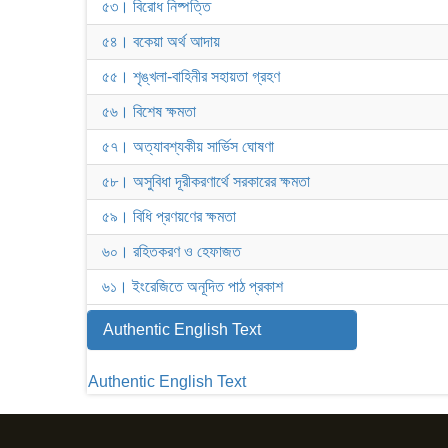
৫৩। বিরোধ নিষ্পত্তি
৫৪। বকেয়া অর্থ আদায়
৫৫। শৃঙ্খলা-বাহিনীর সহায়তা গ্রহণ
৫৬। বিশেষ ক্ষমতা
৫৭। অত্যাবশ্যকীয় সার্ভিস ঘোষণা
৫৮। অসুবিধা দূরীকরণার্থে সরকারের ক্ষমতা
৫৯। বিধি প্রণয়ণের ক্ষমতা
৬০। রহিতকরণ ও হেফাজত
৬১। ইংরেজিতে অনূদিত পাঠ প্রকাশ
Authentic English Text
Authentic English Text