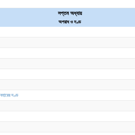
সপ্তম অধ্যায়
অপরাধ ও দণ্ড
যবহারের দণ্ড