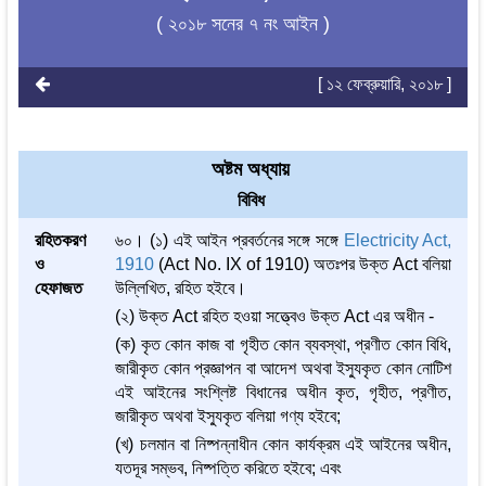
( ২০১৮ সনের ৭ নং আইন )
[ ১২ ফেব্রুয়ারি, ২০১৮ ]
অষ্টম অধ্যায়
বিবিধ
রহিতকরণ
৬০। (১) এই আইন প্রবর্তনের সঙ্গে সঙ্গে
Electricity Act,
ও
1910
(Act No. IX of 1910) অতঃপর উক্ত Act বলিয়া
হেফাজত
উল্লিখিত, রহিত হইবে।
(২) উক্ত Act রহিত হওয়া সত্ত্বেও উক্ত Act এর অধীন -
(ক) কৃত কোন কাজ বা গৃহীত কোন ব্যবস্থা, প্রণীত কোন বিধি,
জারীকৃত কোন প্রজ্ঞাপন বা আদেশ অথবা ইস্যুকৃত কোন নোটিশ
এই আইনের সংশ্লিষ্ট বিধানের অধীন কৃত, গৃহীত, প্রণীত,
জারীকৃত অথবা ইস্যুকৃত বলিয়া গণ্য হইবে;
(খ) চলমান বা নিষ্পন্নাধীন কোন কার্যক্রম এই আইনের অধীন,
যতদূর সম্ভব, নিষ্পত্তি করিতে হইবে; এবং