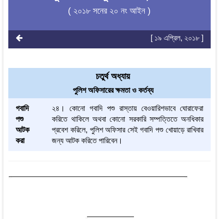
( ২০১৮ সনের ২০ নং আইন )
[ ১৯ এপ্রিল, ২০১৮ ]
চতুর্থ অধ্যায়
পুলিশ অফিসারের ক্ষমতা ও কর্তব্য
গবাদি
২৪। কোনো গবাদি পশু রাস্তায় বেওয়ারিশভাবে ঘোরাফেরা
পশু
করিতে থাকিলে অথবা কোনো সরকারি সম্পত্তিতে অনধিকার
আটক
প্রবেশ করিলে, পুলিশ অফিসার সেই গবাদি পশু খোয়াড়ে রাখিবার
করা
জন্য আটক করিতে পারিবেন।