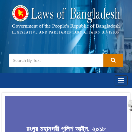
Togg
navig
রংপুর মহানগরী পুলিশ আইন, ২০১৮