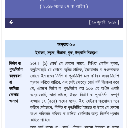
( ২০১৮ সনের ২৭ নং আইন )
[ ২৯ জুলাই, ২০১৮ ]
অধ্যায়-১০
ইমারত, সড়ক, সীমানা, বৃক্ষ, ইত্যাদি নিয়ন্ত্রণ
নির্মাণ বা
১৩৪। (১) বোর্ড যে কোনো সময়ে, লিখিত নোটিশ দ্বারা,
পুনঃনির্মাণ
ক্যান্টনমেন্টে যে কোনো ভূমির মালিক, ইজারাদার বা দখলদারকে
বন্ধকরণ
কোনো ইমারতের নির্মাণ বা পুনঃনির্মাণ বন্ধ করিবার জন্য নির্দেশ
বা
প্রদান করিতে পারিবে, এবং সেই ক্ষেত্রে বোর্ড যদি বিবেচনা করে
ভাঙ্গিয়া
যে, এইরূপ নির্মাণ বা পুনঃনির্মাণ ধারা ১৩৩ এর অধীন একটি
ফেলার
অন্যায়কার্য, তাহা হইলে, উক্ত নির্মাণ বা পুনঃনির্মাণ সম্পূর্ণ
ক্ষমতা
হওয়ার ১২ (বারো) মাসের মধ্যে, ইহা যেইরূপ প্রয়োজন মনে
করিবে সেইরূপে, নির্মিত বা পুনঃনির্মিত ইমারত বা উহার যে কোনো
অংশ পরিবর্তন করিবার বা ভাঙ্গিয়া ফেলিবার জন্য নির্দেশ প্রদান
করিতে পারিবে:
তবে শর্ত থাকে যে, বোর্ড, এইরূপ কোনো ইমারত বা উহার