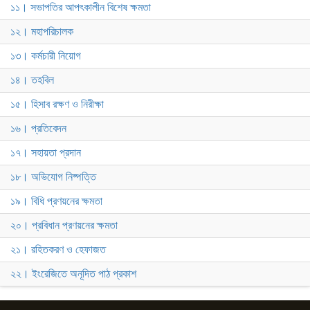
১১। সভাপতির আপৎকালীন বিশেষ ক্ষমতা
১২। মহাপরিচালক
১৩। কর্মচারী নিয়োগ
১৪। তহবিল
১৫। হিসাব রক্ষণ ও নিরীক্ষা
১৬। প্রতিবেদন
১৭। সহায়তা প্রদান
১৮। অভিযোগ নিষ্পত্তি
১৯। বিধি প্রণয়নের ক্ষমতা
২০। প্রবিধান প্রণয়নের ক্ষমতা
২১। রহিতকরণ ও হেফাজত
২২। ইংরেজিতে অনূদিত পাঠ প্রকাশ