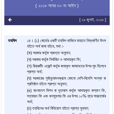
( ২০১৮ সনের ৩০ নং আইন )
[ ২৯ জুলাই, ২০১৮ ]
তহবিল
১৪। (১) বোর্ডের একটি তহবিল থাকিবে যাহাতে নিম্নবর্ণিত উৎস
হইতে অর্থ জমা হইবে, যথা :-
(ক) সরকার কর্তৃক প্রদত্ত অনুদান;
(খ) সরকার কর্তৃক নির্ধারিত ও আদায়কৃত ফি;
(গ) রিক্রুটিং এজেন্ট কর্তৃক জমাকৃত জামানতের উপর সুদ হিসেবে
প্রাপ্ত অর্থ;
(ঘ) সরকারের পূর্বানুমোদনক্রমে কোনো দেশি-বিদেশি সংস্থা বা
প্রতিষ্ঠান হইতে প্রাপ্ত অনুদান;
(ঙ) বাংলাদেশ মিশন বা দূতাবাস কর্তৃক আদায়কৃত কল্যাণ ফি,
সত্যায়ন ফি এবং কনস্যুলার ফি এর উপর ১০% হারে সারচার্জের
অর্থ;
(চ) তহবিলের অর্থ বিনিয়োগ হইতে প্রাপ্ত মুনাফা;