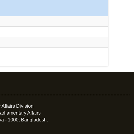
 Affairs Division
arliamentary Affairs
ka - 1000, Bangladesh.