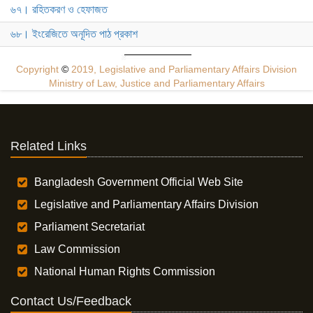
৬৭। রহিতকরণ ও হেফাজত
৬৮। ইংরেজিতে অনূদিত পাঠ প্রকাশ
Copyright
©
2019, Legislative and Parliamentary Affairs Division
Ministry of Law, Justice and Parliamentary Affairs
Related Links
Bangladesh Government Official Web Site
Legislative and Parliamentary Affairs Division
Parliament Secretariat
Law Commission
National Human Rights Commission
Contact Us/Feedback