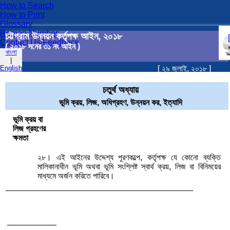
How to Search
How to Print
Glossary
Roman Number
চট্টগ্রাম উন্নয়ন কর্তৃপক্ষ আইন, ২০১৮
Contact Us/Feedback
( ২০১৮ সনের ৩১ নং আইন )
বাংলা
|
English
[ ২৯ জুলাই, ২০১৮ ]
চতুর্থ অধ্যায়
ভূমি ক্রয়, লিজ, অধিগ্রহণ, উন্নয়ন কর, ইত্যাদি
ভূমি ক্রয় বা
লিজ গ্রহণের
ক্ষমতা
২৮। এই আইনের উদ্দেশ্য পূরণকল্পে, কর্তৃপক্ষ যে কোনো ব্যক্তি
মালিকানাধীন ভূমি অথবা ভূমি সংশ্লিষ্ট স্বার্থ ক্রয়, লিজ বা বিনিময়ের
মাধ্যমে অর্জন করিতে পারিবে।