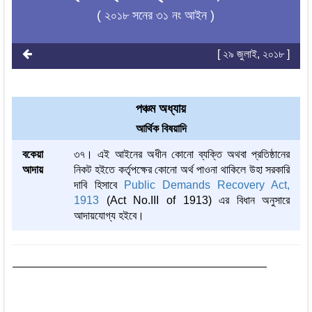
( ২০১৮ সনের ৩১ নং আইন )
[ ২৯ জুলাই, ২০১৮ ]
পঞ্চম অধ্যায়
আর্থিক বিষয়াদি
বকেয়া
৩৭। এই আইনের অধীন কোনো ব্যক্তি অথবা প্রতিষ্ঠানের
আদায়
নিকট হইতে কর্তৃপক্ষের কোনো অর্থ পাওনা থাকিলে উহা সরকারি
দাবি হিসাবে
Public Demands Recovery Act,
1913
(Act No.III of 1913) এর বিধান অনুসারে
আদায়যোগ্য হইবে।