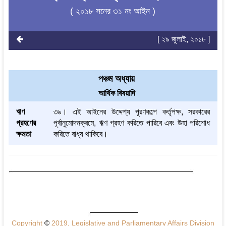
( ২০১৮ সনের ৩১ নং আইন )
[ ২৯ জুলাই, ২০১৮ ]
পঞ্চম অধ্যায়
আর্থিক বিষয়াদি
ঋণ
৩৯। এই আইনের উদ্দেশ্য পূরণকল্পে কর্তৃপক্ষ, সরকারের
গ্রহণের
পূর্বানুমোদনক্রমে, ঋণ গ্রহণ করিতে পারিবে এবং উহা পরিশোধ
ক্ষমতা
করিতে বাধ্য থাকিবে।
Copyright
©
2019, Legislative and Parliamentary Affairs Division