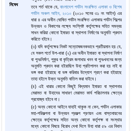
নিষেধ
তবে শর্ত থাকে যে,
বাংলাদেশ পর্যটন সংরক্ষিত এলাকা ও বিশেষ
পর্যটন অঞ্চল আইন, ২০১০
(২০১০ সনের ৩১ নং আইন) এর
ধারা ৪ এর অধীন ঘোষিত পর্যটন সংরক্ষিত এলাকায় পর্যটন শিল্পের
উন্নয়ন ও বিকাশের লক্ষ্যে সংশ্লিষ্ট কর্তৃপক্ষের সহিত সমন্বয়
সাধন করিয়া কোনো ইমারত বা স্থাপনা নির্মাণের অনুমতি প্রদান
করিতে হইবে।
(৩) যদি কর্তৃপক্ষের নিকট সন্তোষজনকভাবে প্রতীয়মান হয় যে,
যে সকল শর্তে উপ-ধারা (২) এর অধীন ইমারত বা স্থাপনা নির্মাণ
বা পুনঃনির্মাণ, পুকুর বা কৃত্রিম জলাধার খনন বা পুনঃখননের জন্য
অনুমতি প্রদান করা হইয়াছিল উহা প্রতিপালন করা হয় নাই বা
ভঙ্গ করা হইয়াছে বা ভঙ্গ করিবার উদ্যোগ গ্রহণ করা হইয়াছে
তাহা হইলে উক্ত অনুমতি বাতিল করা যাইবে।
(৪) এই ধারার কোনো কিছুই বিদ্যমান ইমারত বা স্থাপনার
মেরামত বা উহাদের সাধারণ মেরামত কার্য পরিচালনার ক্ষেত্রে
প্রযোজ্য হইবে না।
(৫) অন্য কোনো আইনে যাহাই থাকুক না কেন, পর্যটন এলাকায়
মহা-পরিকল্পনা বা উন্নয়ন প্রকল্প প্রণয়ন এবং বাস্তবায়নের
ক্ষেত্রে কর্তৃপক্ষের সহিত অন্য কোনো কর্তৃপক্ষ বা সংস্থার
মধ্যে কোনো বিষয়ে বিরোধ দেখা দিলে উহা ধারা ৫৯ এর বিধান