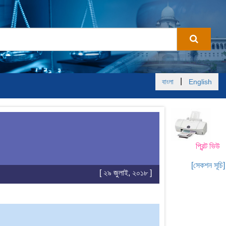
|
বাংলা
English
প্রিন্ট ভিউ
[সেকশন সূচি]
[ ২৯ জুলাই, ২০১৮ ]