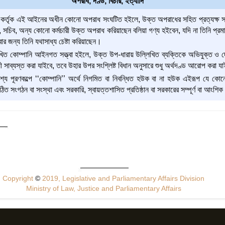
অপরাধ, দণ্ড, বিচার, ইত্যাদি
র্তৃক এই আইনের অধীন কোনো অপরাধ সংঘটিত হইলে, উক্ত অপরাধের সহিত প্রত্যক্ষ সংশ্
্থাপক, সচিব, অন্য কোনো কর্মচারী উক্ত অপরাধ করিয়াছেন বলিয়া গণ্য হইবেন, যদি না তিনি প
র জন্য তিনি যথাসাধ্য চেষ্টা করিয়াছেন।
খিত কোম্পানি আইনগত সত্ত্বা হইলে, উক্ত উপ-ধারায় উল্লিখিত ব্যক্তিকে অভিযুক্ত ও 
ী সাব্যস্ত করা যাইবে, তবে উহার উপর সংশ্লিষ্ট বিধান অনুসারে শুধু অর্থদণ্ড আরোপ করা য
শ্য পূরণকল্পে ‘‘কোম্পানি’’ অর্থে নিগমিত বা নিবন্ধিত হউক বা না হউক এইরূপ যে কোনো 
ঠিত সংগঠন বা সংস্থা এবং সরকারি, স্বায়ত্তশাসিত প্রতিষ্ঠান বা সরকারের সম্পূর্ণ বা আংশ
Copyright
©
2019, Legislative and Parliamentary Affairs Division
Ministry of Law, Justice and Parliamentary Affairs