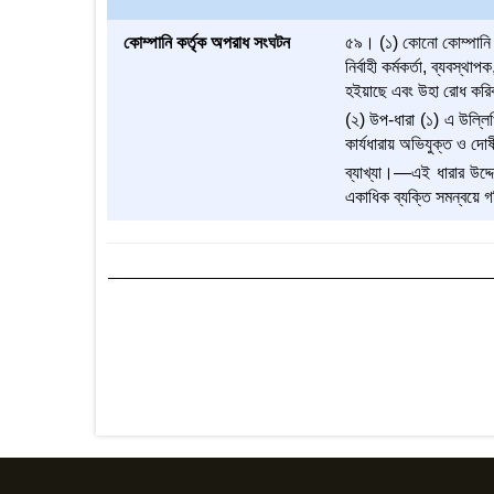
কোম্পানি কর্তৃক অপরাধ সংঘটন
৫৯। (১) কোনো কোম্পানি ক
নির্বাহী কর্মকর্তা, ব্যবস
হইয়াছে এবং উহা রোধ করিবা
(২) উপ-ধারা (১) এ উল্লি
কার্যধারায় অভিযুক্ত ও দোষ
ব্যাখ্যা।―এই ধারার উদ্দে
একাধিক ব্যক্তি সমন্বয়ে গ