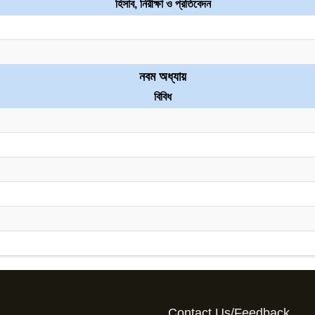
হিসাব, নিরীক্ষা ও প্রতিবেদন
নবম অধ্যায়
বিবিধ
Contact Us/Feedback