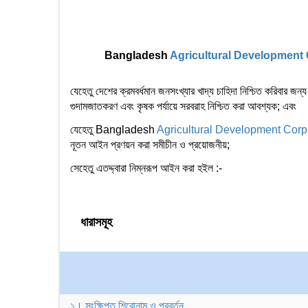
Bangladesh
Agricultural Development
যেহেতু দেশের ক্রমবর্ধমান জনসংখ্যার খাদ্য চাহিদা নিশ্চিত করিবার জ
গুদামজাতকরণ এবং কৃষক পর্যায়ে সরবরাহ নিশ্চিত করা আবশ্যক; এবং
যেহেতু Bangladesh
Agricultural Development Corp
নূতন আইন প্রণয়ন করা সমীচীন ও প্রয়োজনীয়;
সেহেতু এতদ্দ্বারা নিম্নরূপ আইন করা হইল :-
ধারাসমূহ
১। সংক্ষিপ্ত শিরোনাম ও প্রবর্তন