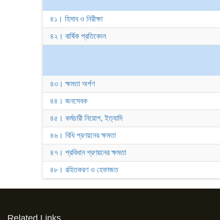
৪১। হিসাব ও নিরীক্ষা
৪২। বার্ষিক প্রতিবেদন
৪৩। ক্ষমতা অর্পণ
৪৪। জনসেবক
৪৫। কর্মচারী নিয়োগ, ইত্যাদি
৪৬। বিধি প্রণয়নের ক্ষমতা
৪৭। প্রবিধান প্রণয়নের ক্ষমতা
৪৮। রহিতকরণ ও হেফাজত
Related Links