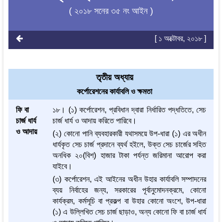
( ২০১৮ সনের ৩৫ নং আইন )
[ ১ অক্টোবর, ২০১৮ ]
তৃতীয় অধ্যায়
কর্পোরেশনের কার্যাবলি ও ক্ষমতা
ফি বা
১৮। (১) কর্পোরেশন, প্রবিধান দ্বারা নির্ধারিত পদ্ধতিতে, সেচ
চার্জ ধার্য
চার্জ ধার্য ও আদায় করিতে পারিবে।
ও আদায়
(২) কোনো পানি ব্যবহারকারী যথাসময়ে উপ-ধারা (১) এর অধীন
ধার্যকৃত সেচ চার্জ প্রদানে ব্যর্থ হইলে, উক্ত সেচ চার্জের সহিত
অনধিক ২০(বিশ) হাজার টাকা পর্যন্ত জরিমানা আরোপ করা
যাইবে।
(৩) কর্পোরেশন, এই আইনের অধীন উহার কার্যাবলি সম্পাদনের
ব্যয় নির্বাহের জন্য, সরকারের পূর্বানুমোদনক্রমে, কোনো
কার্যক্রম, কর্মসূচি বা প্রকল্প বা উহার কোনো অংশে, উপ-ধারা
(১) এ উল্লিখিত সেচ চার্জ ছাড়াও, অন্য কোনো ফি বা চার্জ ধার্য