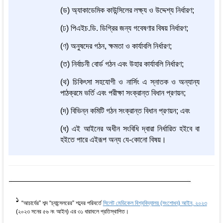
(ড) অ্যাকাডেমিক কাউন্সিলের লক্ষ্য ও উদ্দেশ্য নির্ধারণ;
(ঢ) পিএইচ.ডি. ডিগ্রির জন্য গবেষণার বিষয় নির্ধারণ;
(ণ) অনুষদের গঠন, ক্ষমতা ও কার্যাবলি নির্ধারণ;
(ত) নির্বাচনী বোর্ড গঠন এবং উহার কার্যাবলি নির্ধারণ;
(থ) চিকিৎসা সহযোগী ও নার্সিং এ স্নাতক ও অন্যান্য
পাঠক্রমে ভর্তি এবং পরীক্ষা সংক্রান্ত বিধান প্রণয়ন;
(দ) বিভিন্ন কমিটি গঠন সংক্রান্ত বিধান প্রণয়ন; এবং
(ধ) এই আইনের অধীন সংবিধি দ্বারা নির্ধারিত হইবে বা
হইতে পারে এইরূপ অন্য যে-কোনো বিষয়।
1
“আচার্যের” শব্দ “চ্যান্সেলরের” শব্দের পরিবর্তে
সিলেট মেডিকেল বিশ্ববিদ্যালয় (সংশোধন) আইন, ২০২৩
(২০২৩ সনের ৫৬ নং আইন) এর ৩১ ধারাবলে প্রতিস্থাপিত।