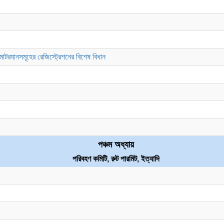
রযানসমূহের রেজিস্ট্রেশনের বিশেষ বিধান
পঞ্চম অধ্যায়
পরিবহণ কমিটি, রুট পারমিট, ইত্যাদি