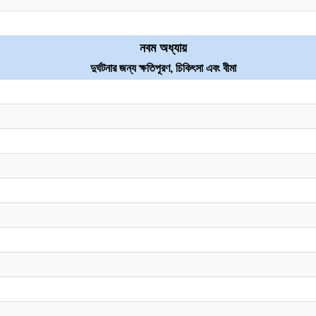
নবম অধ্যায়
দুর্ঘটনার জন্য ক্ষতিপূরণ, চিকিৎসা এবং বীমা