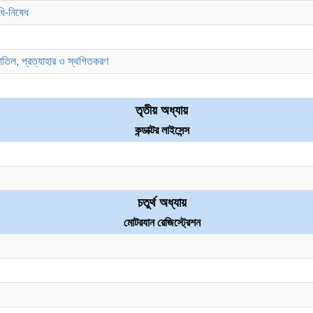
িধি-নিষেধ
বাতিল, প্রত্যাহার ও স্থগিতকরণ
তৃতীয় অধ্যায়
কন্ডাক্টর লাইসেন্স
চতুর্থ অধ্যায়
মোটরযান রেজিস্ট্রেশন