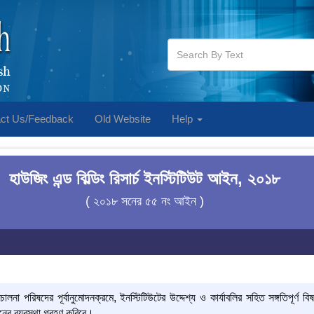
ct Us/Feedback
Old Website
Help
হাউজিং এন্ড বিল্ডিং রিসার্চ ইনস্টিটিউট আইন, ২০১৮
( ২০১৮ সনের ৫৫ নং আইন )
ালনা পরিষদের পূর্বানুমোদনক্রমে, ইনস্টিটিউটের উদ্দেশ্য ও কার্যাবলির সহিত সঙ্গতিপূর্
দানের ব্যবস্থা গ্রহণ করিবে।