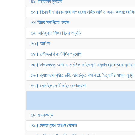
৪৯৷ বিচারকার্য মুলতবি
৫০। বিচারাধীন মাদকদ্রব্য অপরাধের সহিত জড়িত অন্য অপরাধের বিচ
৫১৷ বিচার সমাপ্তির মেয়াদ
৫২৷ অভিযুক্ত শিশুর বিচার পদ্ধতি
৫৩। আপিল
৫৪। ফৌজদারি কার্যবিধির প্রয়োগ
৫৫। মাদকদ্রব্য অপরাধ সংঘটনে আইনানুগ অনুমান (presumptio
৫৬। ক্যামেরায় গৃহীত ছবি, রেকর্ডকৃত কথাবার্তা, ইত্যাদির সাক্ষ্য মূল্য
৫৭। মোবাইল কোর্ট আইনের প্রয়োগ
৫৮৷ মাদকশুল্ক
৫৯। মাদকপ্রবণ অঞ্চল ঘোষণা