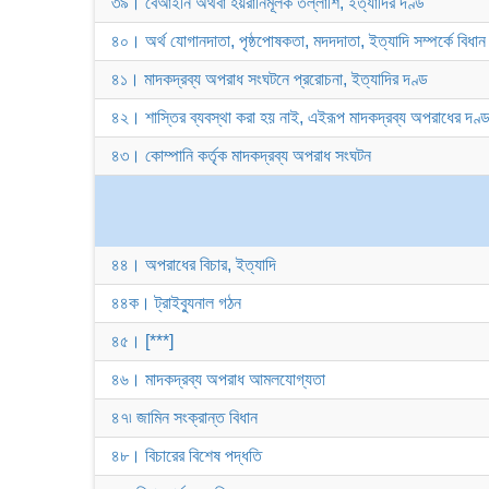
৩৯। বেআইনি অথবা হয়রানিমূলক তল্লাশি, ইত্যাদির দণ্ড
৪০। অর্থ যোগানদাতা, পৃষ্ঠপোষকতা, মদদদাতা, ইত্যাদি সম্পর্কে বিধান
৪১। মাদকদ্রব্য অপরাধ সংঘটনে প্ররোচনা, ইত্যাদির দণ্ড
৪২। শাস্তির ব্যবস্থা করা হয় নাই, এইরূপ মাদকদ্রব্য অপরাধের দণ্
৪৩। কোম্পানি কর্তৃক মাদকদ্রব্য অপরাধ সংঘটন
৪৪। অপরাধের বিচার, ইত্যাদি
৪৪ক। ট্রাইব্যুনাল গঠন
৪৫। [***]
৪৬। মাদকদ্রব্য অপরাধ আমলযোগ্যতা
৪৭৷ জামিন সংক্রান্ত বিধান
৪৮। বিচারের বিশেষ পদ্ধতি