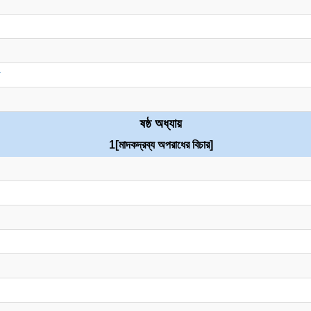
ড
ষষ্ঠ অধ্যায়
1
[মাদকদ্রব্য অপরাধের বিচার]