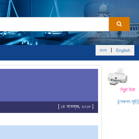
|
বাংলা
English
প্রিন্ট ভিউ
[সেকশন সূচি]
[ ১৪ নভেম্বর, ২০১৮ ]