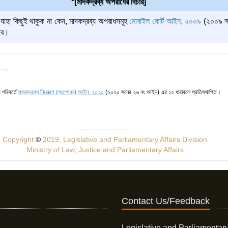
[মাদকদ্রব্য অপরাধের বিচার]
হা কিছুই থাকুক না কেন, মাদকদ্রব্য অপরাধসমূহ
মোবাইল কোর্ট আইন, ২০০৯
(২০০৯ সন
ইবে।
র পরিবর্তে
মাদকদ্রব্য নিয়ন্ত্রণ (সংশোধন) আইন, ২০২০
(২০২০ সনের ২৬ নং আইন) এর ১২ ধারাবলে প্রতিস্থাপিত।
Copyright
©
2019, Legislative and Parliamentary Affairs Division
Ministry of Law, Justice and Parliamentary Affairs
Contact Us/Feedback
Legislative and Parliamentary