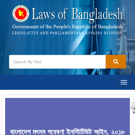
Togg
navig
বাংলাদেশ মৎস্য গবেষণা ইনস্টিটিউট আইন, ২০১৮