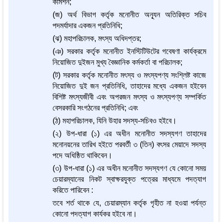
কমিশন;
(জ) অর্থ বিভাগ কর্তৃক মনোনীত অন্যূন অতিরিক্ত সচিব
পদমর্যাদার একজন প্রতিনিধি;
(ঝ) মহাপরিচালক, মৎস্য অধিদপ্তর;
(ঞ) সরকার কর্তৃক মনোনীত ইনস্টিটিউটের গবেষণা কার্যক্রমে
নিয়োজিত দুইজন মুখ্য বৈজ্ঞানিক কর্মকর্তা বা পরিচালক;
(ট) সরকার কর্তৃক মনোনীত মৎস্য ও মৎস্যপণ্য সংশ্লিষ্ট কাজে
নিয়োজিত দুই জন প্রতিনিধি, তাহাদের মধ্যে একজন হইবেন
বিশিষ্ট মৎস্যজীবী এবং অপরজন মৎস্য ও মৎস্যপণ্য সম্পর্কিত
বেসরকারি সংগঠনের প্রতিনিধি; এবং
(ঠ) মহাপরিচালক, যিনি উহার সদস্য-সচিবও হইবে।
(২) উপ-ধারা (১) এর অধীন মনোনীত সদস্যগণ তাহাদের
মনোনয়নের তারিখ হইতে পরবর্তী ৩ (তিন) বৎসর মেয়াদে সদস্য
পদে অধিষ্ঠিত থাকিবেন।
(৩) উপ-ধারা (১) এর অধীন মনোনীত সদস্যগণ যে কোনো সময়
চেয়ারম্যানের নিকট স্বাক্ষরযুক্ত পত্রের মাধ্যমে পদত্যাগ
করিতে পারিবেন :
তবে শর্ত থাকে যে, চেয়ারম্যান কর্তৃক গৃহীত না হওয়া পর্যন্ত
কোনো পদত্যাগ কার্যকর হইবে না।