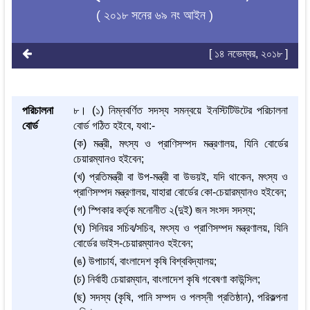
( ২০১৮ সনের ৬৯ নং আইন )
[ ১৪ নভেম্বর, ২০১৮ ]
পরিচালনা
৮। (১) নিম্নবর্ণিত সদস্য সমন্বয়ে ইনস্টিটিউটের পরিচালনা
বোর্ড
বোর্ড গঠিত হইবে, যথা:-
(ক) মন্ত্রী, মৎস্য ও প্রাণিসম্পদ মন্ত্রণালয়, যিনি বোর্ডের
চেয়ারম্যানও হইবেন;
(খ) প্রতিমন্ত্রী বা উপ-মন্ত্রী বা উভয়ই, যদি থাকেন, মৎস্য ও
প্রাণিসম্পদ মন্ত্রণালয়, যাহারা বোর্ডের কো-চেয়ারম্যানও হইবেন;
(গ) স্পিকার কর্তৃক মনোনীত ২(দুই) জন সংসদ সদস্য;
(ঘ) সিনিয়র সচিব/সচিব, মৎস্য ও প্রাণিসম্পদ মন্ত্রণালয়, যিনি
বোর্ডের ভাইস-চেয়ারম্যানও হইবেন;
(ঙ) উপাচার্য, বাংলাদেশ কৃষি বিশ্ববিদ্যালয়;
(চ) নির্বাহী চেয়ারম্যান, বাংলাদেশ কৃষি গবেষণা কাউন্সিল;
(ছ) সদস্য (কৃষি, পানি সম্পদ ও পলস্নী প্রতিষ্ঠান), পরিকল্পনা