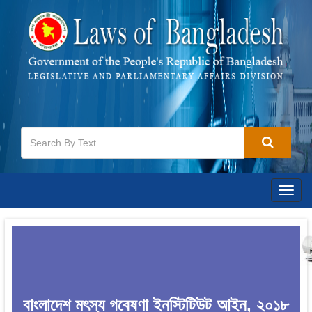
Togg
navig
বাংলাদেশ মৎস্য গবেষণা ইনস্টিটিউট আইন, ২০১৮