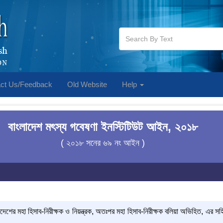
ct Us/Feedback
Old Website
Help
বাংলাদেশ মৎস্য গবেষণা ইনস্টিটিউট আইন, ২০১৮
( ২০১৮ সনের ৬৯ নং আইন )
েশের মহা হিসাব-নিরীক্ষক ও নিয়ন্ত্রক, অতঃপর মহা হিসাব-নিরীক্ষক বলিয়া অভিহিত, এর সহিত