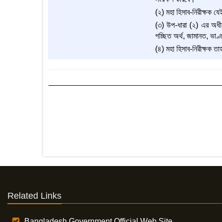
(২) মহা হিসাব-নিরীক্ষক য
(৩) উপ-ধারা (২) এর অধীন ন
গচ্ছিত অর্থ, জামানত, ভাণ্
(৪) মহা হিসাব-নিরীক্ষক ত
Related Links
Bangladesh Government Official Web Site