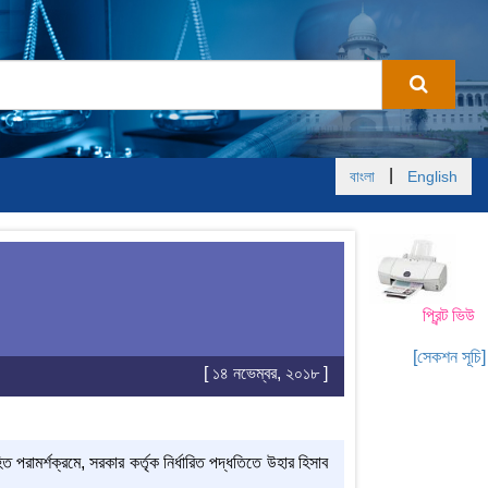
|
বাংলা
English
প্রিন্ট ভিউ
[সেকশন সূচি]
[ ১৪ নভেম্বর, ২০১৮ ]
 পরামর্শক্রমে, সরকার কর্তৃক নির্ধারিত পদ্ধতিতে উহার হিসাব