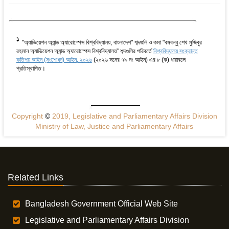
1
"অ্যাভিয়েশন অ্যান্ড অ্যারোস্পেস বিশ্ববিদ্যালয়, বাংলাদেশ" শব্দগুলি ও কমা "বঙ্গবন্ধু শেখ মুজিবুর
রহমান অ্যাভিয়েশন অ্যান্ড অ্যারোস্পেস বিশ্ববিদ্যালয়” শব্দগুলির পরিবর্তে
বিশ্ববিদ্যালয় সংক্রান্ত
কতিপয় আইন (সংশোধন) আইন, ২০২৬
(২০২৬ সনের ৭৯ নং আইন) এর ৮ (ক) ধারাবলে
প্রতিস্থাপিত।
Copyright
©
2019, Legislative and Parliamentary Affairs Division
Ministry of Law, Justice and Parliamentary Affairs
Related Links
Bangladesh Government Official Web Site
Legislative and Parliamentary Affairs Division