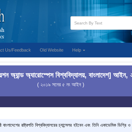
ct Us/Feedback
Old Website
Help
েশন অ্যান্ড অ্যারোস্পেস বিশ্ববিদ্যালয়, বাংলাদেশ] আইন,
( ২০১৯ সনের ৫ নং আইন )
রী বাংলাদেশের রাষ্ট্রপতি বিশ্ববিদ্যালয়ের চ্যান্সেলর হইবেন এবং তিনি
একাডেমিক
ডিগ্রি ও 