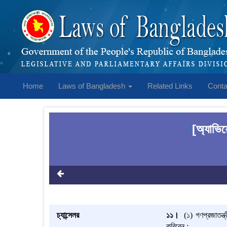
Home
Laws of Bangladesh
Related Links
Conta
[অ্যাভিয়
1
চ্যান্সেলর
১১।
(১)
গণপ্রজাতন্ত্
করিবেন :