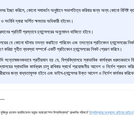
ন্সেলর ইচ্ছা করিলে, কোনো সমাবর্তন অনুষ্ঠানে সভাপতিত্ব করিবার জন্য অন্য কোনো বিশিষ্ট
ও সংবিধি দ্বারা অর্পিত ক্ষমতার অধিকারী হইবেন।
প্রদানের প্রতিটি প্রস্তাবে চ্যান্সেলরের অনুমোদন থাকিতে হইবে।
িদ্যালয়ের যে কোনো ঘটনার তদন্ত করাইতে পারিবেন এবং তদন্তের প্রতিবেদন চ্যান্সেলরের ন
হণ করিয়া গৃহীত ব্যবস্থা সম্পর্কে একটি প্রতিবেদন চ্যান্সেলরের নিকট প্রেরণ করিবে।
 যদি সন্তোষজনকভাবে প্রতীয়মান হয় যে, বিশ্ববিদ্যালয়ে স্বাভাবিক
কার্যক্রম
গুরুতরভাবে বি
িদ্যালয়ের স্বাভাবিক
কার্যক্রম
চালু রাখিবার স্বার্থে প্রয়োজনীয় আদেশ ও নির্দেশ
প্রদান করি
্মচারীরদের জন্য বাধ্যতামূলক হইবে এবং ভাইস-চ্যান্সেলর উক্ত আদেশ ও নির্দেশ কার্যকর করিব
 মুজিবুর রহমান অ্যাভিয়েশন অ্যান্ড অ্যারোস্পেস বিশ্ববিদ্যালয়” শব্দগুলির পরিবর্তে
বিশ্ববিদ্যালয় সংক্রান্ত কতিপয় আই