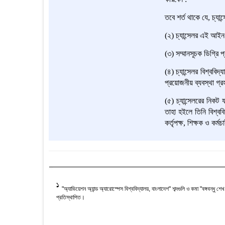
তবে শর্ত থাকে যে, চ্যা
(২) চ্যান্সেলর এই আইন 
(৩) সম্মানসূচক ডিগ্রি 
(৪) চ্যান্সেলর বিশ্বব
প্রয়োজনীয় ব্যবস্থা গ্র
(৫) চ্যান্সেলরের নিকট
তাহা হইলে তিনি বিশ্বব
কর্তৃপক্ষ, শিক্ষক ও কর
1
"অ্যাভিয়েশন অ্যান্ড অ্যারোস্পেস বিশ্ববিদ্যালয়, বাংলাদেশ" শব্দগুলি ও কমা "বঙ্গবন্ধু শেখ
প্রতিস্থাপিত।