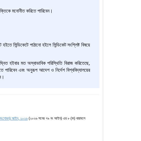
 ব্যক্তিকে মনোনীত করিতে পারিবেন।
িকট হইতে
সিন্ডিকেটে
পাঠানো হইলে
সিন্ডিকেট
সংশ্লিষ্ট বিষয়ে
ঘ্নিত হইবার
মত
অস্বাভাবিক পরিস্থিতি বিরাজ করিতেছে,
তে
পারিবেন এবং অনুরূপ আদেশ ও নির্দেশ বিশ্ববিদ্যালয়ের
েন।
ন (সংশোধন) আইন, ২০২৬
(২০২৬ সনের ৭৯ নং আইন) এর ৮ (ক) ধারাবলে