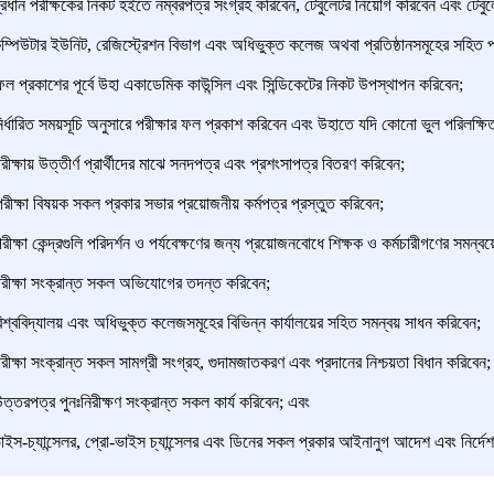
ধান পরীক্ষকের নিকট হইতে নম্বরপত্র সংগ্রহ করিবেন, টেবুলেটর নিয়োগ করিবেন এবং টেবুলে
্পিউটার ইউনিট,
রেজিস্ট্রেশন
বিভাগ এবং অধিভুক্ত কলেজ অথবা প্রতিষ্ঠানসমূহের সহিত 
 প্রকাশের পূর্বে উহা
একাডেমিক কাউন্সিল
এবং
সিন্ডিকেটের
নিকট উপস্থাপন করিবেন;
্ধারিত সময়সূচি অনুসারে পরীক্ষার ফল প্রকাশ করিবেন এবং উহাতে যদি কোনো ভুল পরিলক্ষিত
ক্ষায় উত্তীর্ণ প্রার্থীদের মাঝে সনদপত্র এবং প্রশংসাপত্র বিতরণ করিবেন;
ক্ষা বিষয়ক সকল প্রকার সভার প্রয়োজনীয় কর্মপত্র প্রস্তুত করিবেন;
্ষা কেন্দ্রগু
লি
পরিদর্শন ও পর্যবেক্ষণের জন্য প্রয়োজনবোধে শিক্ষক ও কর্মচারীগণের সমন্বয়
ীক্ষা সংক্রান্ত সকল অভিযোগের তদন্ত করিবেন;
্ববিদ্যালয় এবং অধিভুক্ত কলেজসমূহের বিভিন্ন কার্যালয়ের সহিত সমন্বয় সাধন করিবেন;
ক্ষা সংক্রান্ত সকল সামগ্রী সংগ্রহ, গুদামজাতকরণ এবং প্রদানের নিশ্চয়তা বিধান করিবেন;
তরপত্র পুনঃনিরীক্ষণ সংক্রান্ত সকল কার্য করিবেন; এবং
স-চ্যান্সেলর, প্রো-ভাইস চ্যান্সেলর এবং
ডিনের
সকল প্রকার আইনানুগ আদেশ এবং নি