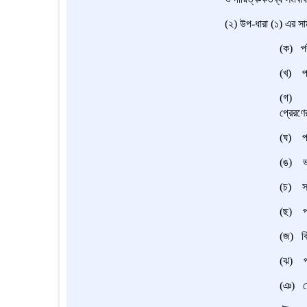
(২) উপ-ধারা (১) এর সামগ্
(ক) পরী
(খ) পরী
(গ) পরী
প্রেরণে
(ঘ) পরী
(ঙ) ভাই
(চ) সক
(ছ) পরী
(জ) বিষ
(ঝ) পরী
(ঞ) ম