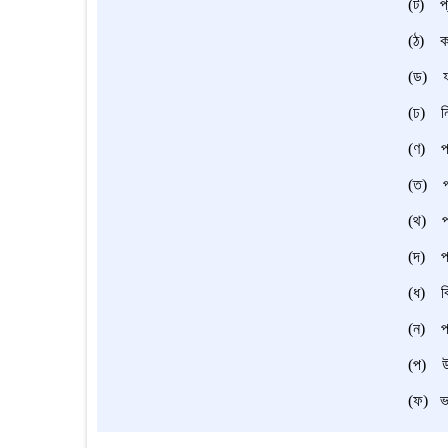
(ট) প্র
(ঠ) কম
(ড) ফল
(ঢ) নির
(ণ) পরী
(ত) পরী
(থ) পরীক
(দ) পর
(ধ) বিশ
(ন) পরী
(প) উত্
(ফ) ভাই