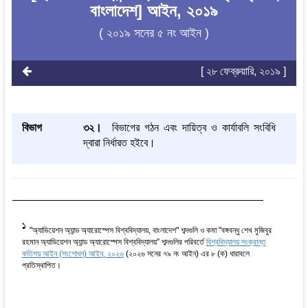
বাংলাদেশ] আইন, ২০১৯
( ২০১৯ সনের ৫ নং আইন )
[ ২৮ ফেব্রুয়ারি, ২০১৯ ]
বিভাগ
৩২।
বিভাগের গঠন এবং দায়িত্ব ও কার্যাবলি সংবিধি
দ্বারা নির্ধারত হইবে।
1
"অ্যাভিয়েশন অ্যান্ড অ্যারোস্পেস বিশ্ববিদ্যালয়, বাংলাদেশ" শব্দগুলি ও কমা "বঙ্গবন্ধু শেখ মুজিবুর
রহমান অ্যাভিয়েশন অ্যান্ড অ্যারোস্পেস বিশ্ববিদ্যালয়” শব্দগুলির পরিবর্তে
বিশ্ববিদ্যালয় সংক্রান্ত
কতিপয় আইন (সংশোধন) আইন, ২০২৬
(২০২৬ সনের ৭৯ নং আইন) এর ৮ (ক) ধারাবলে
প্রতিস্থাপিত।