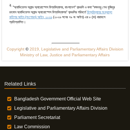
2
"অ্যাভিয়েশন অ্যান্ড অ্যারোস্পেস বিশ্ববিদ্যালয়, বাংলাদেশ" শব্দগুলি ও কমা "বঙ্গবন্ধু শেখ মুজিবুর
রহমান অ্যাভিয়েশন অ্যান্ড অ্যারোস্পেস বিশ্ববিদ্যালয়” শব্দগুলির পরিবর্তে
বিশ্ববিদ্যালয় সংক্রান্ত
কতিপয় আইন (সংশোধন) আইন, ২০২৬
(২০২৬ সনের ৭৯ নং আইন) এর ৮ (ক) ধারাবলে
প্রতিস্থাপিত।
Copyright
©
2019, Legislative and Parliamentary Affairs Division
Ministry of Law, Justice and Parliamentary Affairs
Related Links
Bangladesh Government Official Web Site
Legislative and Parliamentary Affairs Division
Parliament Secretariat
Law Commission