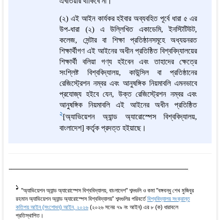
এখতিয়ার
থাকিবে না।
(২
)
এই আইন কার্যকর হইবার অব্যবহিত পূর্বে ধারা ৫
এর
উপ-ধারা (২)
এ উল্লিখিত
এ
কাডেমি, ইনস্টিটিউট,
কলেজ,
সেন্টার বা শিক্ষা প্রতিষ্ঠানসমূহে
অধ্যয়নরত
শিক্ষার্থীগণ
এই আইনের অধীন প্রতিষ্ঠিত
বিশ্ববিদ্যালয়ের
শিক্ষার্থী
বলিয়া গণ্য হইবেন এবং তাহাদের ক্ষেত্রে
সংশ্লিষ্ট বিশ্ববিদ্যালয়, কাউন্সিল বা প্রতিষ্ঠানের
রেজিস্ট্রেশন নম্বর এবং আনুষঙ্গিক নিয়মাব
লি
এমনভাবে
প্রযোজ্য হইবে যেন, উক্ত রেজিস্ট্রেশন নম্বর এবং
আনুষঙ্গিক নিয়মাব
লি এই আইনের অধীন প্রতিষ্ঠিত
2
[অ্যাভিয়েশন অ্যান্ড অ্যারোস্পেস বিশ্ববিদ্যালয়,
বাংলাদেশ]
কর্তৃক প্রদত্ত হইয়াছে।
1
"অ্যাভিয়েশন অ্যান্ড অ্যারোস্পেস বিশ্ববিদ্যালয়, বাংলাদেশ" শব্দগুলি ও কমা "বঙ্গবন্ধু শেখ মুজিবুর
রহমান অ্যাভিয়েশন অ্যান্ড অ্যারোস্পেস বিশ্ববিদ্যালয়” শব্দগুলির পরিবর্তে
বিশ্ববিদ্যালয় সংক্রান্ত
কতিপয় আইন (সংশোধন) আইন, ২০২৬
(২০২৬ সনের ৭৯ নং আইন) এর ৮ (ক) ধারাবলে
প্রতিস্থাপিত।