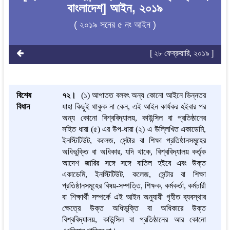
বাংলাদেশ] আইন, ২০১৯
( ২০১৯ সনের ৫ নং আইন )
[ ২৮ ফেব্রুয়ারি, ২০১৯ ]
বিশেষ
৭২।
(১)
আপাতত বলবৎ অন্য কোন
আইনে ভিন্নতর
বিধান
যাহা কিছুই থাকুক না কেন, এই আইন কার্যকর হইবার পর
অন্য
কোনো বিশ্ববিদ্যালয়, কাউন্সিল বা প্রতিষ্ঠানের
সহিত ধারা (৫)
এর উপ-ধারা (২)
এ উল্লিখিত
এ
কাডেমি,
ইনস্টিটিউট, কলেজ,
সেন্টার বা শিক্ষা প্রতিষ্ঠানসমূহের
অধিভুক্তি বা অধিকার, যদি থাকে, বিশ্ববিদ্যালয় কর্তৃক
আদেশ জারির
সঙ্গে সঙ্গে
বাতিল হইবে এবং উক্ত
এ
কাডেমি, ইনস্টিটিউট, কলেজ,
সেন্টার বা শিক্ষা
প্রতিষ্ঠানসমূহের বিষয়-সম্পত্তি, শিক্ষক, কর্মকর্তা,
কর্মচারী
বা
শিক্ষার্থী
সম্পর্কে এই আইন অনুযায়ী গৃহীত ব্যবস্থার
ক্ষেত্রে উক্ত অধিভুক্তি বা অধিকারে উক্ত
বিশ্ববিদ্যালয়, কাউন্সিল বা প্রতিষ্ঠানের আর কোন