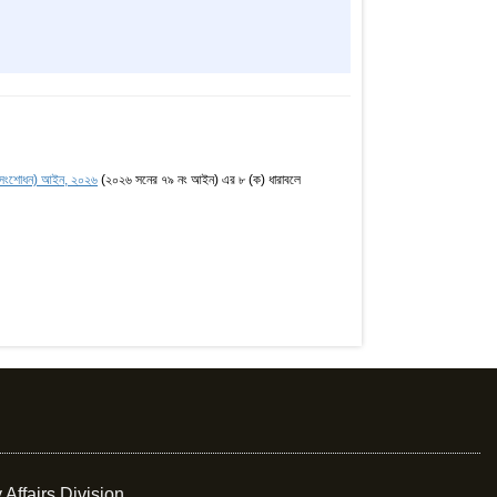
ন (সংশোধন) আইন, ২০২৬
(২০২৬ সনের ৭৯ নং আইন) এর ৮ (ক) ধারাবলে
 Affairs Division