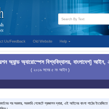
ct Us/Feedback
Old Website
Help
েশন অ্যান্ড অ্যারোস্পেস বিশ্ববিদ্যালয়, বাংলাদেশ] আইন,
( ২০১৯ সনের ৫ নং আইন )
র্তনের পর সরকার, সরকারি গেজেটে প্রজ্ঞাপন দ্বারা, এই আইনের বাংলা পাঠের ইংরেজিতে
ারিবে।