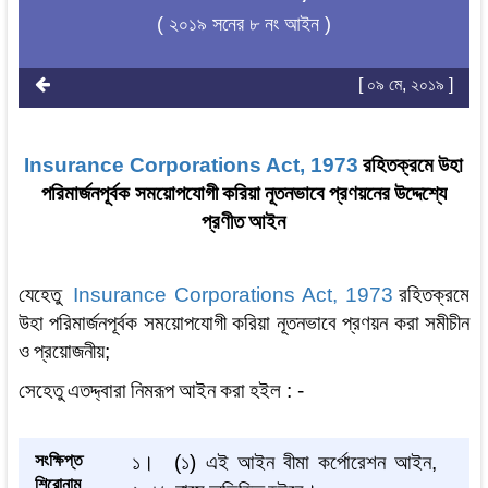
( ২০১৯ সনের ৮ নং আইন )
[ ০৯ মে, ২০১৯ ]
Insurance Corporations Act, 1973
রহিতক্রমে
উহা
পরিমার্জনপূর্বক
সময়োপযোগী
করিয়া
নূতনভাবে
প্রণয়নের
উদ্দেশ্যে
প্রণীত
আইন
যেহেতু
Insurance Corporations Act, 1973
রহিতক্রমে
উহা
পরিমার্জনপূর্বক
সময়োপযোগী
করিয়া
নূতনভাবে
প্রণয়ন
করা
সমীচীন
ও
প্রয়োজনীয়
;
সেহেতু
এতদ্দ্বারা
নিমরূপ
আইন
করা
হইল
: -
সংক্ষিপ্ত
১।
(
১
)
এই
আইন
বীমা
কর্পোরেশন
আইন
,
শিরোনাম