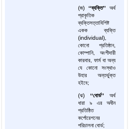
(
জ
)
‘‘
ব্যক্তি
’’
অর্থ
প্রাকৃতিক
ব্যক্তিসত্তাবিশিষ্ট
একক
ব্যক্তি
(
individual)
,
কোনো
প্রতিষ্ঠান
,
কোম্পানি
,
অংশীদারী
কারবার
,
ফার্ম
বা
অন্য
যে
কোনো
সংস্থাও
উহার
অন্তর্ভুক্ত
হইবে
;
(
ঝ
)
‘‘
বোর্ড
’’
অর্থ
ধারা
৯
এর
অধীন
প্রতিষ্ঠিত
কর্পোরেশনের
পরিচালনা
বোর্ড
;