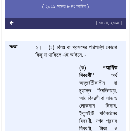
( ২০১৯ সনের ৮ নং আইন )
[ ০৯ মে, ২০১৯ ]
সংজ্ঞা
২।
(
১
)
বিষয়
বা
প্রসঙ্গের
পরিপন্থি
কোনো
কিছু
না
থাকিলে
এই
আইনে
, -
(
ক
)
‘‘
আর্থিক
বিবরণী
’’
অর্থ
অন্তর্বর্তীকালীন
বা
চূড়ান্ত
স্থিতিপত্র
,
আয়
বিবরণী
বা
লাভ
ও
লোকসান
হিসাব
,
ইক্যুইটি
পরিবর্তনের
বিবরণী
,
নগদ
প্রবাহ
বিবরণী
,
টীকা
ও