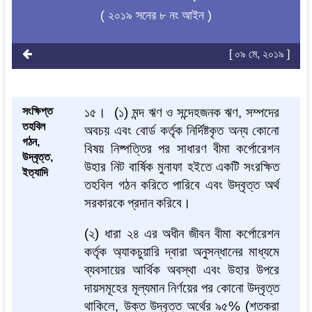
( ২০১৯ সনের ৮ নং আইন )
[ ০৯ মে, ২০১৯ ]
সংক্ষিপ্ত
১৫।
(
১
)
মন্দ
ঋণ
ও
সন্দেহজনক
ঋণ
,
সম্পদের
তহবিল
অবচয়
এবং
বোর্ড
কর্তৃক
নির্দিষ্টকৃত
অন্য
কোনো
গঠন,
বিষয়
নিষ্পত্তির
পর
সাধারণ
বীমা
কর্পোরেশন
উদ্বৃত্ত,
উহার
নিট
বার্ষিক
মুনাফা
হইতে
একটি
সংরক্ষিত
ইত্যাদি
তহবিল
গঠন
করিতে
পারিবে
এবং
উদ্বৃত্ত
অর্থ
সরকারকে
প্রদান
করিবে।
(
২
)
ধারা
২৪
এর
অধীন
জীবন
বীমা
কর্পোরেশন
কর্তৃক
অ্যাকচুয়ারি
দ্বারা
অনুসন্ধানের
মাধ্যমে
ব্যবসায়ের
আর্থিক
অবস্থা
এবং
উহার
উপরে
দায়সমূহের
মূল্যমান
নির্ণয়ের
পর
কোনো
উদ্বৃত্ত
থাকিলে
,
উক্ত
উদ্বৃত্ত
অর্থের
৯৫
% (
শতকরা