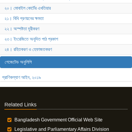
২০। মোবাইল কোর্টের এখতিয়ার
২১। বিধি প্রণয়নের ক্ষমতা
২২। অস্পষ্টতা দূরীকরণ
২৩। ইংরেজিতে অনূদিত পাঠ প্রকাশ
২৪। রহিতকরণ ও হেফাজতকরণ
গেজেটেড অনুলিপি
প্রাণিকল্যাণ আইন, ২০১৯
Related Links
Bangladesh Government Official Web Site
Legislative and Parliamentary Affairs Division