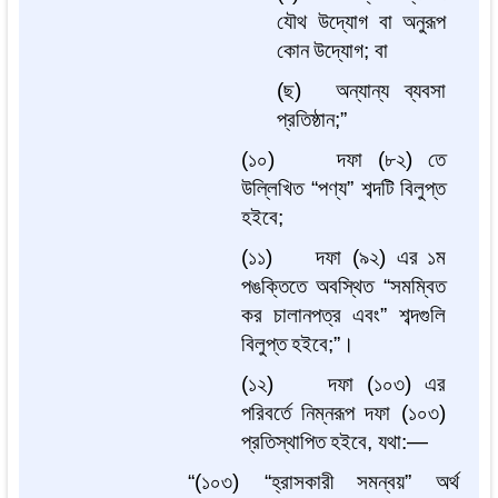
যৌথ
উদ্যোগ
বা
অনুরূপ
কোন
উদ্যোগ
;
বা
(
ছ
)
অন্যান্য
ব্যবসা
প্রতিষ্ঠান
;”
(
১০
)
দফা
(
৮২
)
তে
উল্লিখিত
“
পণ্য
”
শব্দটি
বিলুপ্ত
হইবে
;
(
১১
)
দফা
(
৯২
)
এর
১ম
পঙক্তিতে
অবস্থিত
“
সমম্বিত
কর
চালানপত্র
এবং
”
শব্দগুলি
বিলুপ্ত
হইবে
;”
।
(
১২
)
দফা
(
১০৩
)
এর
পরিবর্তে
নিম্নরূপ
দফা
(
১০৩
)
প্রতিস্থাপিত
হইবে
,
যথা
:—
“(
১০৩
) “
হ্রাসকারী
সমন্বয়
”
অর্থ