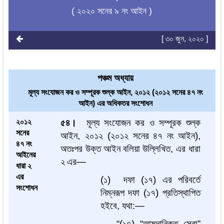
( ২০২০ সনের ৯ নং আইন )
[ ৩০ জুন, ২০২০ ]
পঞ্চম অধ্যায়
মূল্য সংযোজন কর ও সম্পূরক শুল্ক আইন, ২০১২ (২০১২ সনের ৪৭ নং
আইন) এর অধিকতর সংশোধন
২০১২
৫৪।
মূল্য
সংযোজন
কর
ও
সম্পূরক
শুল্ক
সনের
আইন
,
২০১২
(
২০১২
সনের
৪৭
নং
আইন
),
৪৭ নং
অতঃপর
উক্ত
আইন
বলিয়া
উল্লিখিত
,
এর
ধারা
আইনের
২
এর
—
ধারা ২
এর
(
১
)
দফা
(
১৭
)
এর
পরিবর্তে
সংশোধন
নিম্নরূপ
দফা
(
১৭
)
প্রতিস্থাপিত
হইবে
,
যথা
:—
“(
১৭
)
“
আমদানিকৃত
সেবা
”