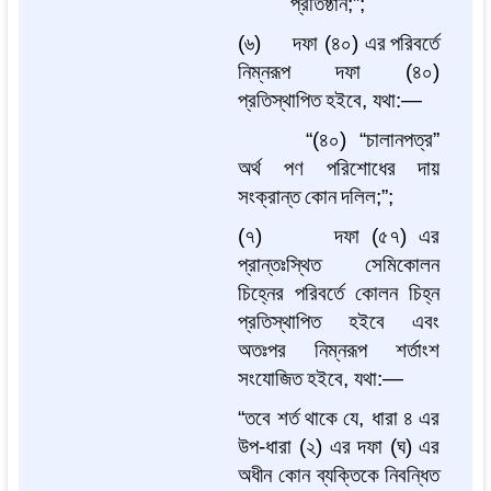
প্রতিষ্ঠান
;”;
(
৬
)
দফা
(
৪০
)
এর
পরিবর্তে
নিম্নরূপ
দফা
(
৪০
)
প্রতিস্থাপিত
হইবে
,
যথা
:—
“(
৪০
) “
চালানপত্র
”
অর্থ
পণ
পরিশোধের
দায়
সংক্রান্ত
কোন
দলিল
;”;
(
৭
)
দফা
(
৫৭
)
এর
প্রান্তঃস্থিত
সেমিকোলন
চিহ্নের
পরিবর্তে
কোলন
চিহ্ন
প্রতিস্থাপিত
হইবে
এবং
অতঃপর
নিম্নরূপ
শর্তাংশ
সংযোজিত
হইবে
,
যথা
:—
“
তবে
শর্ত
থাকে
যে
,
ধারা
৪
এর
উপ
-
ধারা
(
২
)
এর
দফা
(
ঘ
)
এর
অধীন
কোন
ব্যক্তিকে
নিবন্ধিত