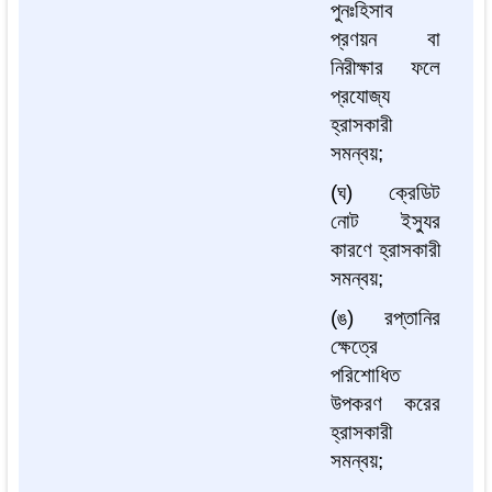
পুনঃহিসাব
প্রণয়ন
বা
নিরীক্ষার
ফলে
প্রযোজ্য
হ্রাসকারী
সমন্বয়
;
(
ঘ
)
ক্রেডিট
নোট
ইস্যুর
কারণে
হ্রাসকারী
সমন্বয়
;
(
ঙ
)
রপ্তানির
ক্ষেত্রে
পরিশোধিত
উপকরণ
করের
হ্রাসকারী
সমন্বয়
;