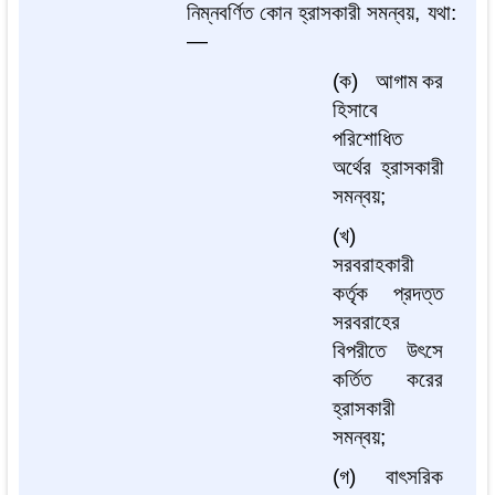
নিম্নবর্ণিত
কোন
হ্রাসকারী
সমন্বয়
,
যথা
:
—
(
ক
)
আগাম
কর
হিসাবে
পরিশোধিত
অর্থের
হ্রাসকারী
সমন্বয়
;
(
খ
)
সরবরাহকারী
কর্তৃক
প্রদত্ত
সরবরাহের
বিপরীতে
উৎসে
কর্তিত
করের
হ্রাসকারী
সমন্বয়
;
(
গ
)
বাৎসরিক