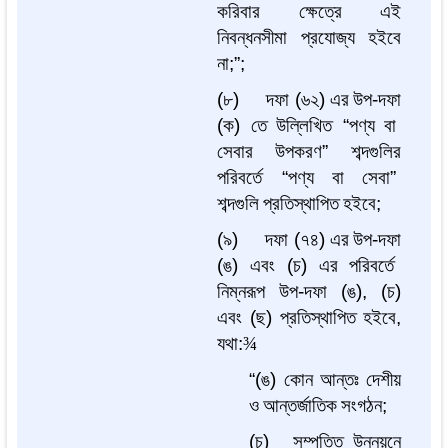
করিবার
ক্ষেত্রে
এই
নিবন্ধনসীমা
প্রযোজ্য
হইবে
না
;”;
(
৮
)
দফা
(
৬২
)
এর
উপ
-
দফা
(
ক
)
তে
উল্লিখিত
“
পণ্য
বা
সেবার
উপকরণ
”
শব্দগুলির
পরিবর্তে
“
পণ্য
বা
সেবা
”
শব্দগুলি
প্রতিস্থাপিত
হইবে
;
(
৯
)
দফা
(
৭৪
)
এর
উপ
-
দফা
(
ঙ
)
এবং
(
চ
)
এর
পরিবর্তে
নিম্নরূপ
উপ
-
দফা
(
ঙ
), (
চ
)
এবং
(
ছ
)
প্রতিস্থাপিত
হইবে
,
যথা
:
¾
“(
ঙ
)
কোন
আন্তঃ
দেশীয়
ও
আন্তর্জাতিক
সংগঠন
;
(
চ
)
সম্পত্তি
উন্নয়নে