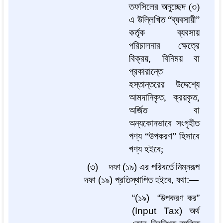
তফসিলের অনুচ্ছেদ (৩)
এ উল্লিখিত “ব্যবসায়ী”
কর্তৃক ব্যবসায়
পরিচালনার ক্ষেত্রে
বিক্রয়, বিনিময় বা
প্রকারান্তে
হস্তান্তরের উদ্দেশ্যে
আমদানিকৃত, ক্রয়কৃত,
অর্জিত বা
অন্যকোনভাবে সংগৃহীত
পণ্য “উপকরণ” হিসাবে
গণ্য হইবে;
(
৩
)
দফা
(
১৯
)
এর
পরিবর্তে
নিম্নরূপ
দফা
(
১৯
)
প্রতিস্থাপিত
হইবে
,
যথা
:—
“(
১৯
)
“
উপকরণ
কর
”
(Input Tax)
অর্থ