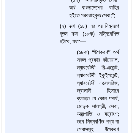
অর্থ
বাংলাদেশের
বাহির
হইতে
সরবরাহকৃত
সেবা
;”;
(
২
)
দফা
(
১৮
)
এর
পর
নিম্নরূপ
নূতন
দফা
(
১৮ক
)
সন্নিবেশিত
হইবে
,
যথা
:—
(১৮ক) “উপকরণ” অর্থ
সকল প্রকার কাঁচামাল,
ল্যাবরেটরী রি-এজেন্ট,
ল্যাবরেটরী ইকুইপমেন্ট,
ল্যাবরেটরী এক্সেসরিজ,
জ্বালানী হিসাবে
ব্যবহৃত যে কোন পদার্থ,
মোড়ক সামগ্রী, সেবা,
যন্ত্রপাতি ও যন্ত্রাংশ;
তবে নিম্নবর্ণিত পণ্য বা
সেবাসমূহ উপকরণ