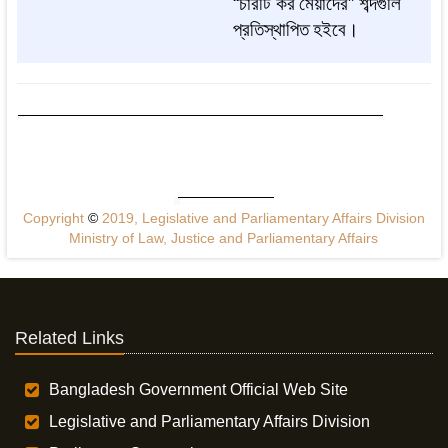
“
চারটি
কর
মেয়াদের
”
শব্দগুলি
প্রতিস্থাপিত
হইবে।
Copyright
©
2019, Legislative and Parliamentary Affairs Division
Ministry of Law, Justice and Parliamentary Affairs
Related Links
Bangladesh Government Official Web Site
Legislative and Parliamentary Affairs Division