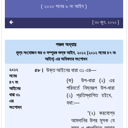
( ২০২০ সনের ৯ নং আইন )
[ ৩০ জুন, ২০২০ ]
পঞ্চম অধ্যায়
মূল্য সংযোজন কর ও সম্পূরক শুল্ক আইন, ২০১২ (২০১২ সনের ৪৭ নং
আইন) এর অধিকতর সংশোধন
২০১২
৫৮।
উক্ত
আইনের
ধারা
৩১
এর
—
সনের
(
ক
)
উপ
-
ধারা
(
২
)
এর
৪৭ নং
পরিবর্তে
নিম্নরূপ
উপ
-
ধারা
আইনের
ধারা ৩১
(
২
)
প্রতিস্থাপিত
হইবে
,
এর
যথা
:—
সংশোধন
“
(২) করযোগ্য
আমদানির উপর মূসক যে
সময় ও পদ্ধতিতে আদায়