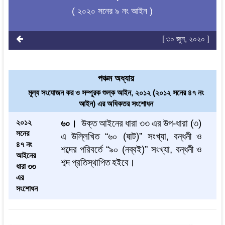
( ২০২০ সনের ৯ নং আইন )
[ ৩০ জুন, ২০২০ ]
পঞ্চম অধ্যায়
মূল্য সংযোজন কর ও সম্পূরক শুল্ক আইন, ২০১২ (২০১২ সনের ৪৭ নং
আইন) এর অধিকতর সংশোধন
২০১২
৬০।
উক্ত
আইনের
ধারা
৩৩
এর
উপ
-
ধারা
(
৩
)
সনের
এ
উল্লিখিত
“
৬০
(
ষাট
)”
সংখ্যা
,
বন্ধনী
ও
৪৭ নং
শব্দের
পরিবর্তে
“
৯০
(
নব্বই
)”
সংখ্যা
,
বন্ধনী
ও
আইনের
শব্দ
প্রতিস্থাপিত
হইবে।
ধারা ৩৩
এর
সংশোধন