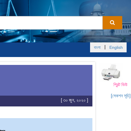
|
বাংলা
English
প্রিন্ট ভিউ
[সেকশন সূচি]
[ ৩০ জুন, ২০২০ ]