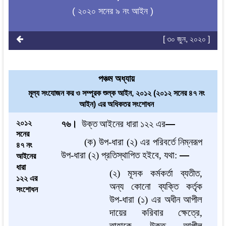
( ২০২০ সনের ৯ নং আইন )
[ ৩০ জুন, ২০২০ ]
পঞ্চম অধ্যায়
মূল্য সংযোজন কর ও সম্পূরক শুল্ক আইন, ২০১২ (২০১২ সনের ৪৭ নং
আইন) এর অধিকতর সংশোধন
২০১২
৭৬।
উক্ত
আইনের ধারা
১২
২
এর
—
সনের
(ক) উপ-ধারা (২) এর পরিবর্তে নিম্নরূপ
৪৭ নং
উপ-ধারা (২) প্রতিস্থাপিত হইবে, যথা:
—
আইনের
ধারা
(২) মূসক কর্মকর্তা ব্যতীত,
১২২ এর
অন্য কোনো ব্যক্তি কর্তৃক
সংশোধন
উপ-ধারা (১) এর অধীন আপীল
দায়ের করিবার ক্ষেত্রে,
তাহাকে উক্ত আপীল