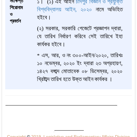
সংক্ষিপ্ত
১।
(১) এই আইন
চাঁদপুর বিজ্ঞান ও প্রযুক্তি
শিরোনাম
বিশ্ববিদ্যালয় আইন, ২০২০
নামে অভিহিত
ও
হইবে।
প্রবর্তন
(২) সরকার, সরকারি গেজেটে প্রজ্ঞাপন দ্বারা,
যে তারিখ নির্ধারণ করিবে সেই তারিখে ইহা
কার্যকর হইবে।
এস
,
আর
,
ও
নং
৩০০
-
আইন
/
২০
২০
,
তারিখঃ
*
১০ নভেম্বর, ২০২০ ইং দ্বারা ২৩ অগ্রহায়ণ
,
১৪২
৭
বঙ্গাব্দ
মোতাবেক
০৮ ডিসেম্বর, ২০২০
খ্রি
ষ্টা
ব্দ
তারিখ হতে
উক্ত
আইন
কার্যকর
।
Copyright
©
2019, Legislative and Parliamentary Affairs Division