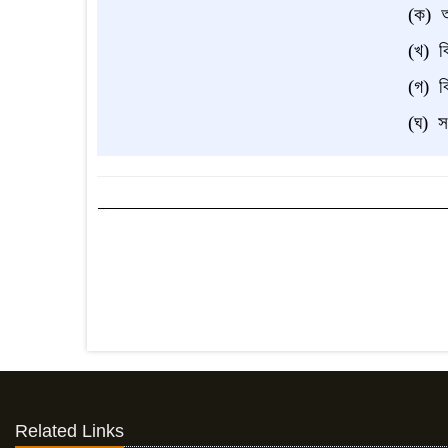
(ক) অর
(খ) বি
(গ) বি
(ঘ) সং
Related Links