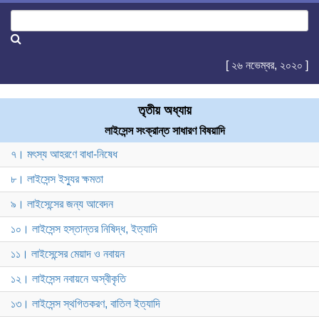
[ ২৬ নভেম্বর, ২০২০ ]
তৃতীয় অধ্যায়
লাইসেন্স সংক্রান্ত সাধারণ বিষয়াদি
৭। মৎস্য আহরণে বাধা-নিষেধ
৮। লাইসেন্স ইস্যুর ক্ষমতা
৯। লাইসেন্সের জন্য আবেদন
১০। লাইসেন্স হস্তান্তর নিষিদ্ধ, ইত্যাদি
১১। লাইসেন্সের মেয়াদ ও নবায়ন
১২। লাইসেন্স নবায়নে অস্বীকৃতি
১৩। লাইসেন্স স্থগিতকরণ, বাতিল ইত্যাদি